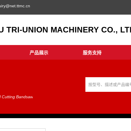
uiry@net.ttmc.cn
 TRI-UNION MACHINERY CO., LTD
产品展示
服务支持
l Cutting Bandsaw
-
BS-5040 Horizontal Metal Cutting Bandsaw